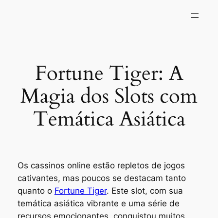
Fortune Tiger: A
Magia dos Slots com
Temática Asiática
Os cassinos online estão repletos de jogos
cativantes, mas poucos se destacam tanto
quanto o
Fortune Tiger
. Este slot, com sua
temática asiática vibrante e uma série de
recursos emocionantes, conquistou muitos