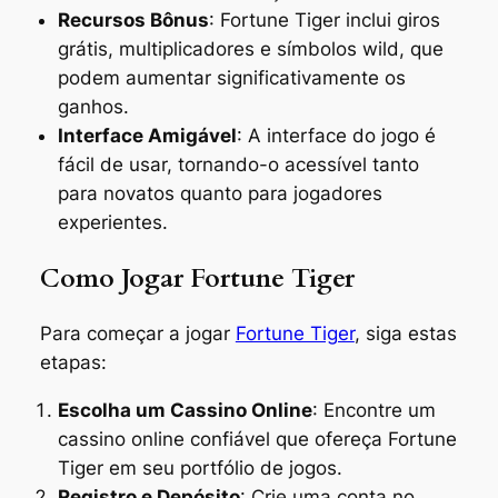
Recursos Bônus
: Fortune Tiger inclui giros
grátis, multiplicadores e símbolos wild, que
podem aumentar significativamente os
ganhos.
Interface Amigável
: A interface do jogo é
fácil de usar, tornando-o acessível tanto
para novatos quanto para jogadores
experientes.
Como Jogar Fortune Tiger
Para começar a jogar
Fortune Tiger
, siga estas
etapas:
Escolha um Cassino Online
: Encontre um
cassino online confiável que ofereça Fortune
Tiger em seu portfólio de jogos.
Registro e Depósito
: Crie uma conta no