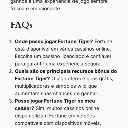
ganhos e uma experiência de jogo sempre
fresca e emocionante.
FAQs
Onde posso jogar Fortune Tiger?
Fortune
está disponível em vários cassinos online.
Escolha um cassino licenciado e confiável
para garantir uma experiência segura.
Quais são os principais recursos bônus do
Fortune Tiger?
O jogo oferece giros grátis,
multiplicadores e símbolos wild que
aumentam suas chances de ganhar.
Posso jogar Fortune Tiger no meu
celular?
Sim, muitos cassinos online
disponibilizam Fortune em versões
compatíveis com dispositivos móveis,