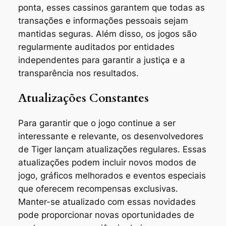
ponta, esses cassinos garantem que todas as
transações e informações pessoais sejam
mantidas seguras. Além disso, os jogos são
regularmente auditados por entidades
independentes para garantir a justiça e a
transparência nos resultados.
Atualizações Constantes
Para garantir que o jogo continue a ser
interessante e relevante, os desenvolvedores
de Tiger lançam atualizações regulares. Essas
atualizações podem incluir novos modos de
jogo, gráficos melhorados e eventos especiais
que oferecem recompensas exclusivas.
Manter-se atualizado com essas novidades
pode proporcionar novas oportunidades de